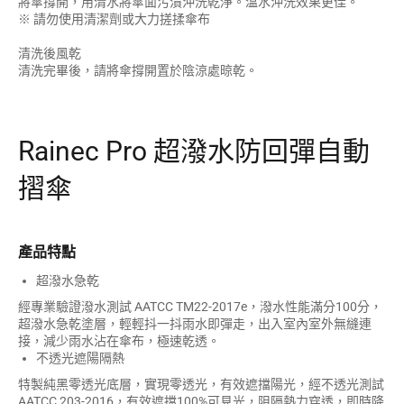
將傘撐開，用清水將傘面污漬沖洗乾淨。溫水沖洗效果更佳。
※ 請勿使用清潔劑或大力搓揉傘布
清洗後風乾
清洗完畢後，請將傘撐開置於陰涼處晾乾。
Rainec Pro 超潑水防回彈自動
摺傘
產品特點
超潑水急乾
經專業驗證潑水測試 AATCC TM22-2017e，潑水性能滿分100分，
超潑水急乾塗層，輕輕抖一抖雨水即彈走，出入室內室外無縫連
接，減少雨水沾在傘布，極速乾透。
不透光遮陽隔熱
特製純黑零透光底層，實現零透光，有效遮擋陽光，經不透光測試
AATCC 203-2016，有效遮擋100%可見光，阻隔熱力穿透，即時降