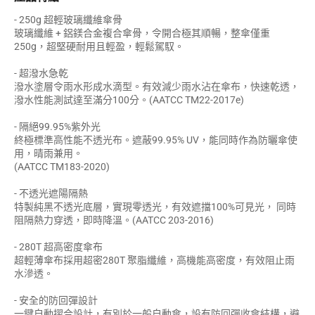
- 250g 超輕玻璃纖維傘骨
玻璃纖維 + 鋁鎂合金複合傘骨，令開合極其順暢，整傘僅重
250g，超堅硬耐用且輕盈，輕鬆駕馭。
- 超潑水急乾
潑水塗層令雨水形成水滴型。有效減少雨水沾在傘布，快速乾透，
潑水性能測試達至滿分100分。(AATCC TM22-2017e)
- 隔絕99.95%紫外光
終極標準高性能不透光布。遮蔽99.95% UV，能同時作為防曬傘使
用，晴雨兼用。
(AATCC TM183-2020)
- 不透光遮陽隔熱
特製純黑不透光底層，實現零透光，有效遮擋100%可見光， 同時
阻隔熱力穿透，即時降溫。(AATCC 203-2016)
- 280T 超高密度傘布
超輕薄傘布採用超密280T 聚脂纖維，高機能高密度，有效阻止雨
水滲透。
- 安全的防回彈設計
一鍵自動摺合設計，有別於一般自動傘，設有防回彈收傘結構，避