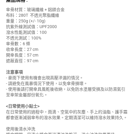
產品規格 :
傘骨材質：玻璃纖維 + 鋁鎂合金
布料：280T 不透光聚脂纖維
重量：250g (+/- 10g)
抗紫外線測試值：UPF2000
潑水性能測試值：100
不透光測試：100%
傘骨數：6 條
收傘長度：27 cm
開傘長度：57 cm
遮蔽直徑：97 cm
注意事項
- 豪雨下使用有機會出現高壓滲漏的情況。
- 請避免在風暴情況下使用，以免傘骨損壞。
- 使用後請打開傘具風乾後收納，以免防水塗層受損及以防濕氣引
至傘架金屬部份氧化。
<日常使用小貼士>
在日常使用的過程中，雨滴、空氣中的灰塵、手上的油脂、護手霜
都會逐漸減弱傘布的潑水效果。定期清潔可以維持潑水效果持久。
使用後清水沖洗