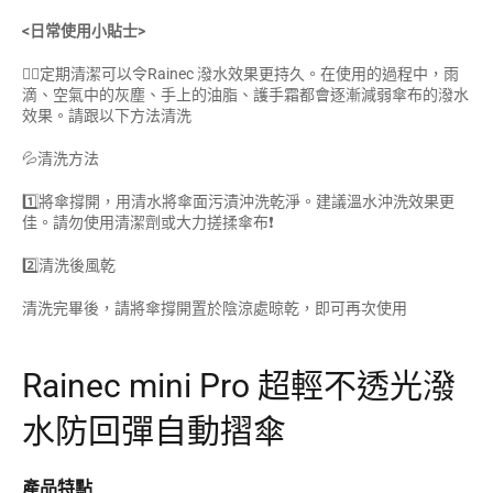
<日常使用小貼士>
☝🏻定期清潔可以令Rainec 潑水效果更持久。在使用的過程中，雨
滴、空氣中的灰塵、手上的油脂、護手霜都會逐漸減弱傘布的潑水
效果。請跟以下方法清洗
💦清洗方法
1️⃣將傘撐開，用清水將傘面污漬沖洗乾淨。建議溫水沖洗效果更
佳。請勿使用清潔劑或大力搓揉傘布❗️
2️⃣清洗後風乾
清洗完畢後，請將傘撐開置於陰涼處晾乾，即可再次使用
Rainec mini Pro 超輕不透光潑
水防回彈自動摺傘
產品特點