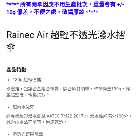
***** 所有雨傘因應不用生產批次，重量會有 +/-
10g 偏差，不便之處，敬請原諒 *****
Rainec Air 超輕不透光潑水摺
傘
產品特點
130g 超輕便攜
碳纖維 + 鋁鎂合金複合傘骨，開合極其順暢，整傘僅重130g，輕
盈超堅硬，輕鬆駕馭。
超潑水急乾
經專業驗證潑水測試 AATCC TM22-2017e，潑水性能滿分100分，
減少雨水沾在傘布，極速乾透。
不透光遮陽隔熱