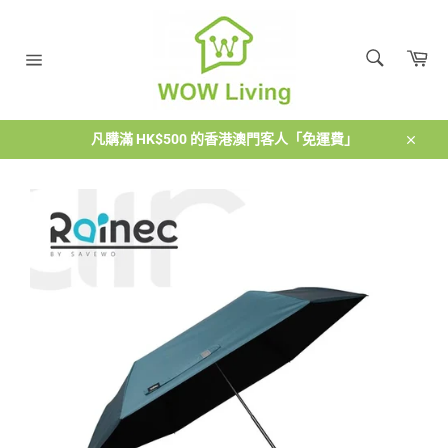
跳
到
搜
內
購
尋
容
物
搜
網
車
尋
站
導
覽
凡購滿 HK$500 的香港澳門客人「免運費」
關
閉