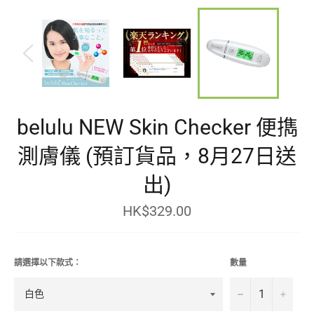
belulu NEW Skin Checker 便擕
測膚儀 (預訂貨品，8月27日送
出)
HK$329.00
定
價
請選擇以下款式：
數量
−
+