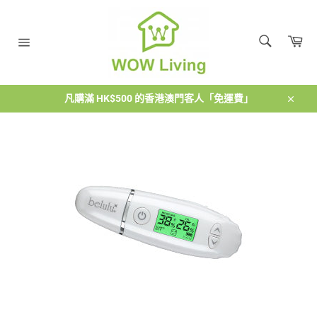
跳
到
搜
內
購
尋
容
物
搜
網
車
尋
站
導
覽
凡購滿 HK$500 的香港澳門客人「免運費」
關
閉