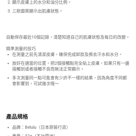
顯示皮膚上的水分和油分比例。
三款圖案顯示出肌膚狀態。
自動保存最近10個記錄，清楚知道自己的肌膚狀態及每日的改變。
精準測量的技巧
在測量之前先清潔皮膚，確保完成卸妝及擦去汗水和水分。
放好在適當的位置，把2個接觸點完全貼上皮膚，如果只有一邊
接觸到或者接觸不良而無法正常顯示。
多次測量同一點可能會有少許不一樣的結果，因為角度不同都
會影響到，可試幾次哦～
產品規格
品牌：Belulu（日本原裝行貨）
重量：37g（不計電池）