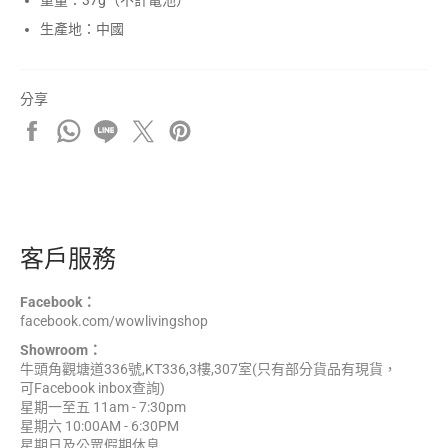
生產地：中國
分享
分
分
分
在
加
享
享
享
X
入
至
至
至
上
Pinterest
Facebook
Whatsapp
Line
發
佈
推
文
客戶服務
Facebook：
facebook.com/wowlivingshop
Showroom：
牛頭角觀塘道336號,KT336,3樓,307室(只有部分貨品有現貨，
可Facebook inbox查詢)
星期一至五 11am - 7:30pm
星期六 10:00AM - 6:30PM
星期日及公眾假期休息