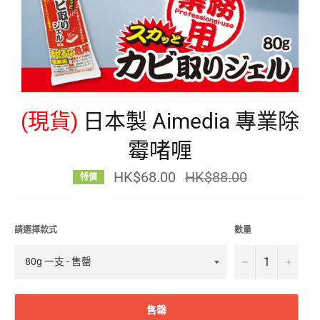
(現貨)
日本製 Aimedia 專業除
霉啫喱
HK$68.00
定
HK$88.00
特價
價
請選擇款式
數量
−
+
售罄