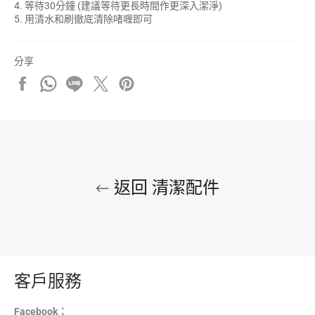
4. 等待30分鐘 (建議等待更長時間作更深入潔淨)
5. 用清水和刷徹底清除啫喱即可
分享
分
分
分
在
加
享
享
享
X
入
至
至
至
上
Pinterest
Facebook
Whatsapp
Line
發
佈
推
文
返回 清潔配件
客戶服務
Facebook：