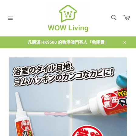
跳
到
搜
內
購
尋
容
物
搜
網
車
尋
站
導
覽
凡購滿 HK$500 的香港澳門客人「免運費」
關
閉