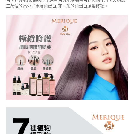
白、神經酰胺, 通過羽毛角蛋白與水解絲蛋白的協同作用，大約為
三萬個的高分子水解角蛋白, 非一般的角蛋白頭髮修復。