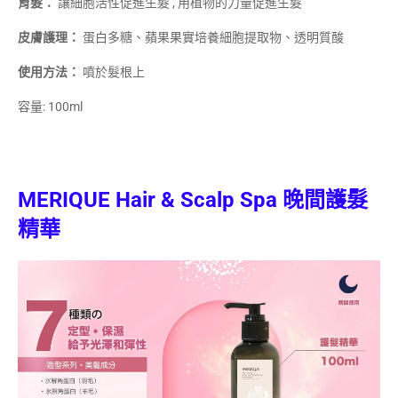
育髮：
讓細胞活性促進生髮
,
用植物的力量促進生髮
皮膚護理：
蛋白多糖、蘋果果實培養細胞提取物、透明質酸
使用方法：
噴於髮根上
容量: 100ml
MERIQUE Hair & Scalp Spa
晚間
護髮
精華