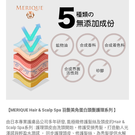
【MERIQUE Hair & Scalp Spa 羽髮美角蛋白頭髮護理系列 】
由日本專業護膚品公司多年研發, 能極緻修護髮絲及頭皮的Hair &
Scalp Spa系列 : 護理頭皮由洗頭開始，修護受損秀髮，打造動人光
澤感與輕盈水潤感 ， 同步護理頭皮、修護髮絲、為秀髮提供水解