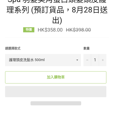
理系列 (預訂貨品，8月28日送
出)
HK$358.00
定
HK$398.00
特價
價
請選擇款式
數量
−
+
加入購物車