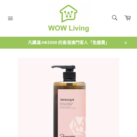
跳
到
搜
內
購
尋
容
物
搜
網
車
尋
站
導
覽
凡購滿 HK$500 的香港澳門客人「免運費」
關
閉