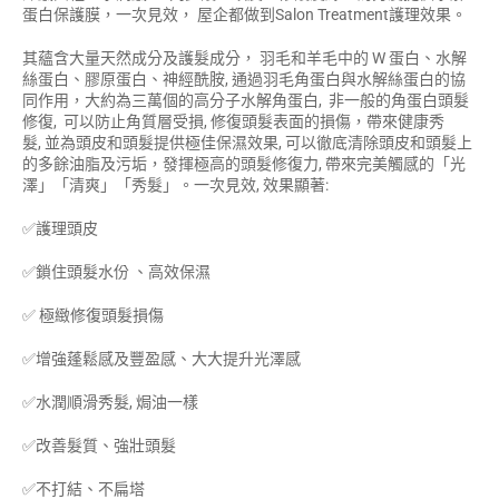
蛋白保護膜，一次見效， 屋企都做到Salon Treatment護理效果。
其蘊含大量天然成分及護髮成分， 羽毛和羊毛中的 W 蛋白、水解
絲蛋白、膠原蛋白、神經酰胺, 通過羽毛角蛋白與水解絲蛋白的協
同作用，大約為三萬個的高分子水解角蛋白, 非一般的角蛋白頭髮
修復, 可以防止角質層受損, 修復頭髮表面的損傷，帶來健康秀
髮, 並為頭皮和頭髮提供極佳保濕效果, 可以徹底清除頭皮和頭髮上
的多餘油脂及污垢，發揮極高的頭髮修復力, 帶來完美觸感的「光
澤」「清爽」「秀髮」。一次見效, 效果顯著:
✅護理頭皮
✅鎖住頭髮水份 、高效保濕
✅ 極緻修復頭髮損傷
✅增強蓬鬆感及豐盈感、大大提升光澤感
✅水潤順滑秀髮, 焗油一樣
✅改善髮質、強壯頭髮
✅不打結、不扁塔