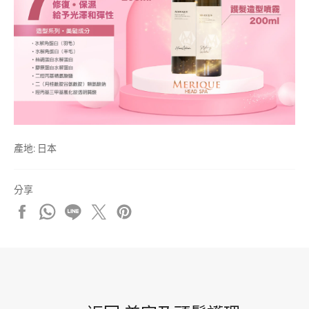
產地: 日本
分享
分
分
分
在
加
享
享
享
X
入
至
至
至
上
Pinterest
Facebook
Whatsapp
Line
發
佈
推
文