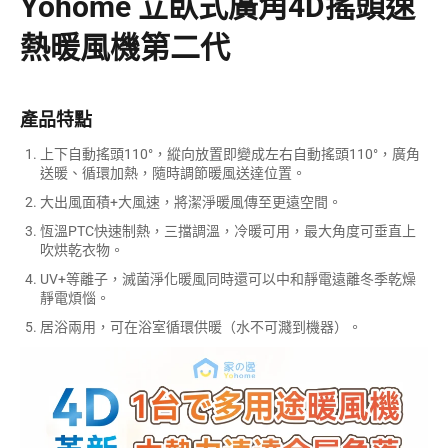
Yohome 立臥式廣角4D搖頭速
熱暖風機第二代
產品特點
上下自動搖頭110°，縱向放置即變成左右自動搖頭110°，廣角
送暖、循環加熱，隨時調節暖風送達位置。
大出風面積+大風速，將潔淨暖風傳至更遠空間。
恆溫PTC快速制熱，三擋調溫，冷暖可用，最大角度可垂直上
吹烘乾衣物。
UV+等離子，滅菌淨化暖風同時還可以中和靜電遠離冬季乾燥
靜電煩惱。
居浴兩用，可在浴室循環供暖（水不可濺到機器）。