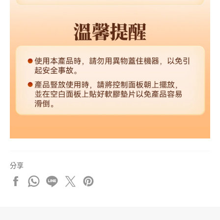
分享
分
分
分
在
加
享
享
享
X
入
至
至
至
上
Pinterest
Facebook
Whatsapp
Line
發
佈