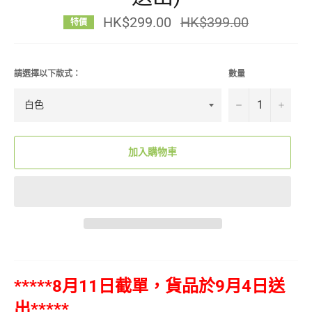
HK$299.00
定
HK$399.00
特價
價
請選擇以下款式：
數量
−
+
加入購物車
*****8月11日截單，貨品於9月4日送
出*****