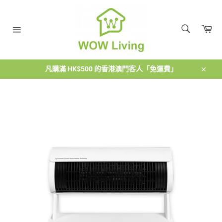
跳
到
搜
內
購
尋
容
物
搜
網
車
尋
站
導
覽
凡購滿 HK$500 的香港澳門客人「免運費」
關
閉